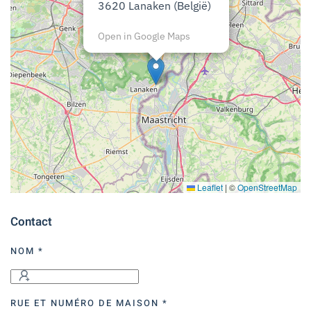
3620 Lanaken (België)
Open in Google Maps
Leaflet
|
©
OpenStreetMap
Contact
NOM
*
RUE ET NUMÉRO DE MAISON
*